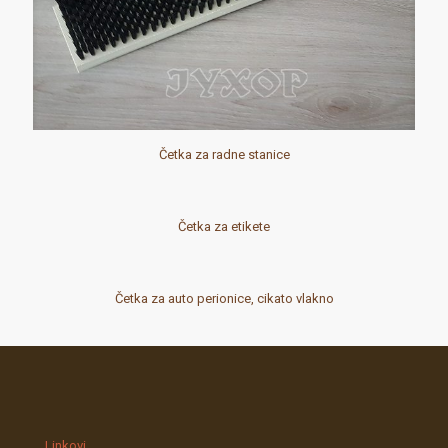
Četka za radne stanice
Četka za etikete
Četka za auto perionice, cikato vlakno
Linkovi