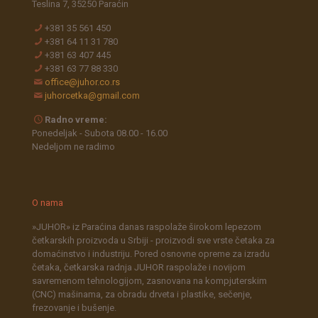
Teslina 7, 35250 Paraćin
+381 35 561 450
+381 64 11 31 780
+381 63 407 445
+381 63 77 88 330
office@juhor.co.rs
juhorcetka@gmail.com
Radno vreme:
Ponedeljak - Subota 08.00 - 16.00
Nedeljom ne radimo
O nama
»JUHOR» iz Paraćina danas raspolaže širokom lepezom
četkarskih proizvoda u Srbiji - proizvodi sve vrste četaka za
domaćinstvo i industriju. Pored osnovne opreme za izradu
četaka, četkarska radnja JUHOR raspolaže i novijom
savremenom tehnologijom, zasnovana na kompjuterskim
(CNC) mašinama, za obradu drveta i plastike, sečenje,
frezovanje i bušenje.