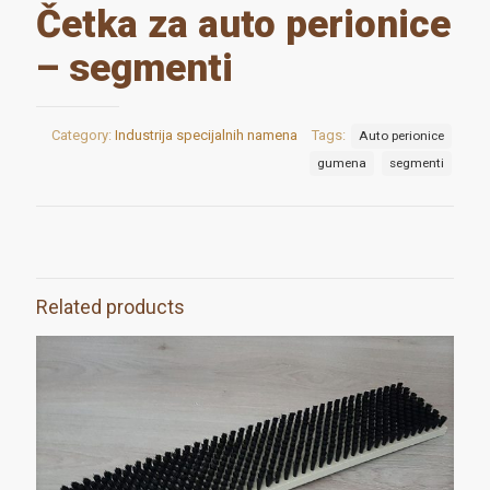
Četka za auto perionice
– segmenti
Category:
Industrija specijalnih namena
Tags:
Auto perionice
gumena
segmenti
Related products