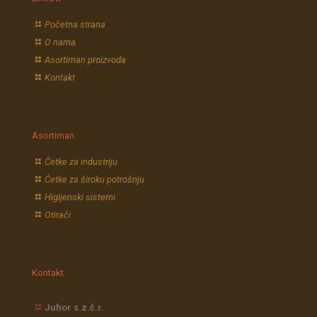
Početna strana
O nama
Asortiman proizvoda
Kontakt
Asortiman
Četke za industriju
Četke za široku potrošnju
Higijenski sistemi
Otirači
Kontakt
Juhor s.z.č.r.