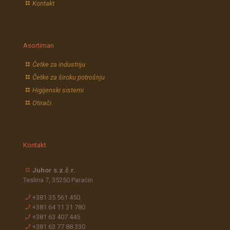
Kontakt
Asortiman
Četke za industriju
Četke za široku potrošnju
Higijenski sistemi
Otirači
Kontakt
Juhor s.z.č.r.
Teslina 7, 35250 Paraćin
+381 35 561 450
+381 64 11 31 780
+381 63 407 445
+381 63 77 88 330