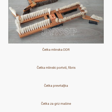
Četka mlinska DDR
Četka mlinski portviš, fibris
Četka prevrtaljka
Četka za griz mašine