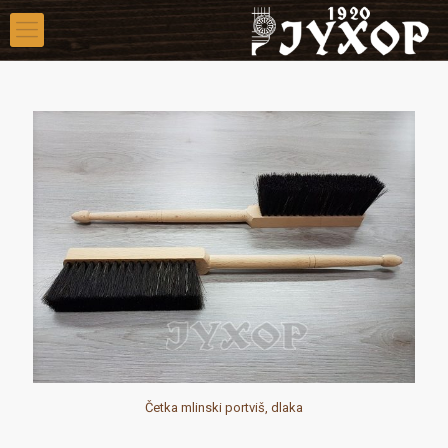
Četka mlinski portviš, dlaka