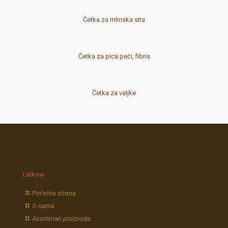
Četka za mlinska sita
Četka za pica peći, fibris
Četka za valjke
Linkovi
Početna strana
O nama
Asortiman proizvoda