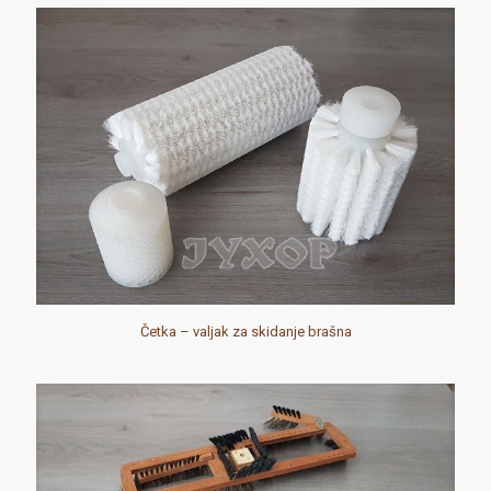
Četka – valjak za skidanje brašna