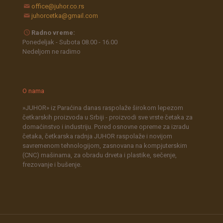
office@juhor.co.rs
juhorcetka@gmail.com
Radno vreme:
Ponedeljak - Subota 08.00 - 16.00
Nedeljom ne radimo
O nama
»JUHOR» iz Paraćina danas raspolaže širokom lepezom
četkarskih proizvoda u Srbiji - proizvodi sve vrste četaka za
domaćinstvo i industriju. Pored osnovne opreme za izradu
četaka, četkarska radnja JUHOR raspolaže i novijom
savremenom tehnologijom, zasnovana na kompjuterskim
(CNC) mašinama, za obradu drveta i plastike, sečenje,
frezovanje i bušenje.