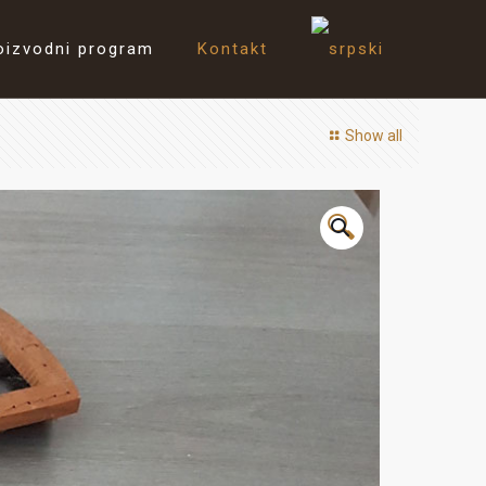
oizvodni program
Kontakt
Show all
🔍