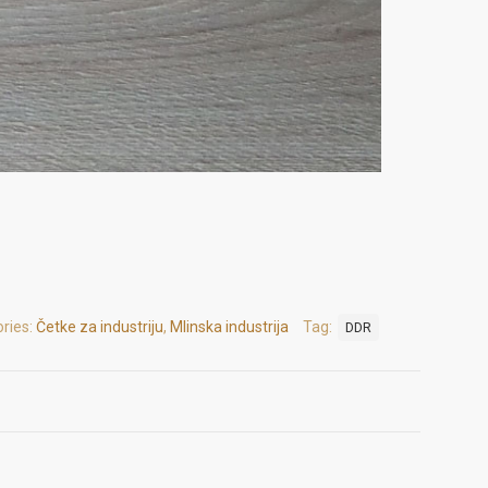
ries:
Četke za industriju
,
Mlinska industrija
Tag:
DDR