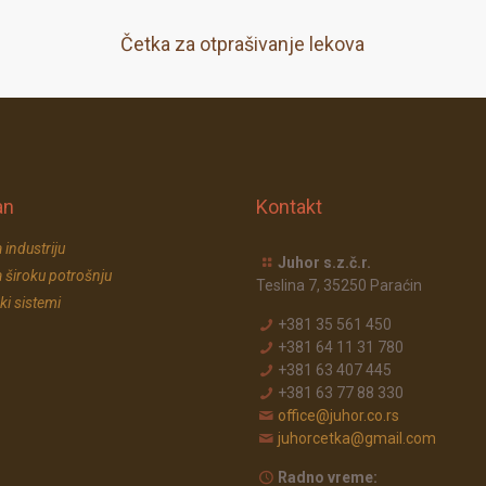
Četka za otprašivanje lekova
an
Kontakt
 industriju
Juhor s.z.č.r.
 široku potrošnju
Teslina 7, 35250 Paraćin
ki sistemi
+381 35 561 450
+381 64 11 31 780
+381 63 407 445
+381 63 77 88 330
office@juhor.co.rs
juhorcetka@gmail.com
Radno vreme: