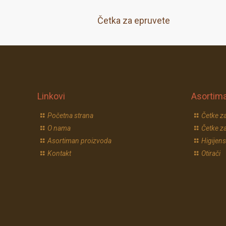
Četka za epruvete
Linkovi
Asortim
Početna strana
Četke za
O nama
Četke za
Asortiman proizvoda
Higijens
Kontakt
Otirači