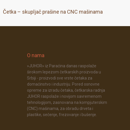
Četka – skupljač prašine na CNC mašinama
O nama
»JUHOR» iz Paraćina danas raspolaže
širokom lepezom četkarskih proizvoda u
Srbiji - proizvodi sve vrste četaka za
domaćinstvo i industriju. Pored osnovne
opreme za izradu četaka, četkarska radnja
JUHOR raspolaže i novijom savremenom
tehnologijom, zasnovana na kompjuterskim
(CNC) mašinama, za obradu drveta i
plastike, sečenje, frezovanje i bušenje.