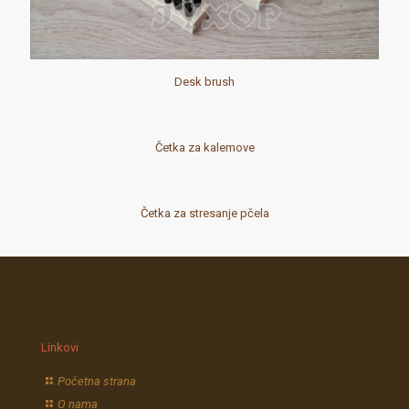
Desk brush
Četka za kalemove
Četka za stresanje pčela
Linkovi
Početna strana
O nama