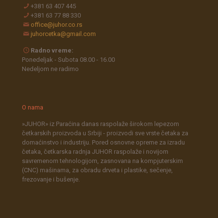
+381 63 407 445
+381 63 77 88 330
office@juhor.co.rs
juhorcetka@gmail.com
Radno vreme:
Ponedeljak - Subota 08.00 - 16.00
Nedeljom ne radimo
O nama
»JUHOR» iz Paraćina danas raspolaže širokom lepezom
četkarskih proizvoda u Srbiji - proizvodi sve vrste četaka za
domaćinstvo i industriju. Pored osnovne opreme za izradu
četaka, četkarska radnja JUHOR raspolaže i novijom
savremenom tehnologijom, zasnovana na kompjuterskim
(CNC) mašinama, za obradu drveta i plastike, sečenje,
frezovanje i bušenje.