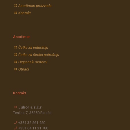
Asortiman proizvoda
Kontakt
Asortiman
Četke za industriju
Četke za široku potrošnju
Higijenski sistemi
Otirači
Kontakt
Juhor s.z.č.r.
Teslina 7, 35250 Paraćin
+381 35 561 450
+381 64 11 31 780