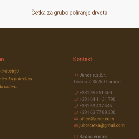
Četka za grubo poliranje drveta
an
Kontakt
 industriju
Juhor s.z.č.r.
 široku potrošnju
Teslina 7, 35250 Paraćin
ki sistemi
+381 35 561 450
+381 64 11 31 780
+381 63 407 445
+381 63 77 88 330
office@juhor.co.rs
juhorcetka@gmail.com
Radno vreme: