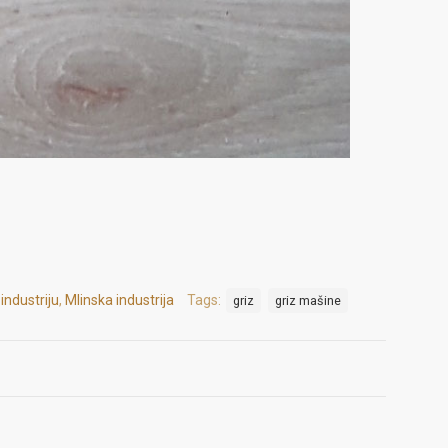
industriju
,
Mlinska industrija
Tags:
griz
griz mašine