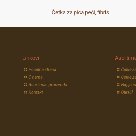
Četka za pica peći, fibris
Linkovi
Asortim
Početna strana
Četke za
O nama
Četke za
Asortiman proizvoda
Higijens
Kontakt
Otirači