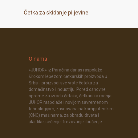
Četka za skidanje piljevine
O nama
»JUHOR» iz Paraćina danas raspolaže
širokom lepezom četkarskih proizvoda u
Srbiji - proizvodi sve vrste četaka za
domaćinstvo i industriju. Pored osnovne
opreme za izradu četaka, četkarska radnja
JUHOR raspolaže i novijom savremenom
tehnologijom, zasnovana na kompjuterskim
(CNC) mašinama, za obradu drveta i
plastike, sečenje, frezovanje i bušenje.