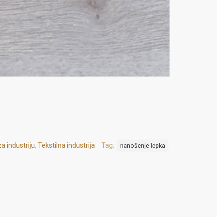
a industriju
,
Tekstilna industrija
Tag:
nanošenje lepka