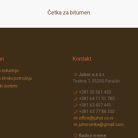
Četka za bitumen
an
Kontakt
 industriju
Juhor s.z.č.r.
 široku potrošnju
Teslina 7, 35250 Paraćin
ki sistemi
+381 35 561 450
+381 64 11 31 780
+381 63 407 445
+381 63 77 88 330
office@juhor.co.rs
juhorcetka@gmail.com
Radno vreme: