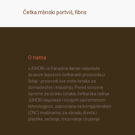
Četka mlinski portviš, fibris
O nama
»JUHOR» iz Paraćina danas raspolaže
širokom lepezom četkarskih proizvoda u
Srbiji - proizvodi sve vrste četaka za
domaćinstvo i industriju. Pored osnovne
opreme za izradu četaka, četkarska radnja
JUHOR raspolaže i novijom savremenom
tehnologijom, zasnovana na kompjuterskim
(CNC) mašinama, za obradu drveta i
plastike, sečenje, frezovanje i bušenje.