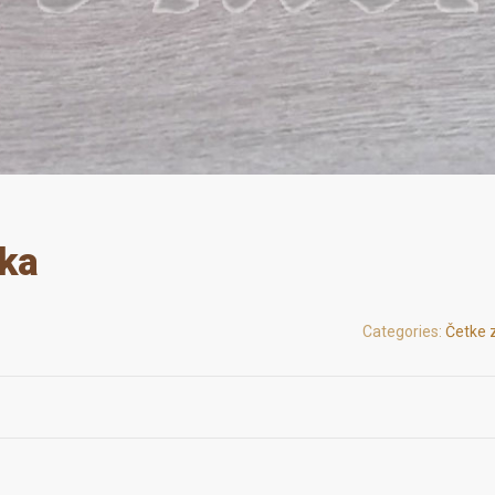
pka
Categories:
Četke z