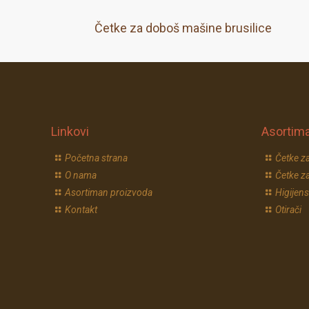
Četke za doboš mašine brusilice
Linkovi
Asortim
Početna strana
Četke za
O nama
Četke za
Asortiman proizvoda
Higijens
Kontakt
Otirači