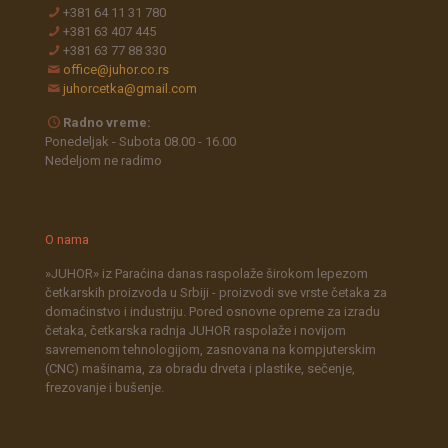
+381 64 11 31 780
+381 63 407 445
+381 63 77 88 330
office@juhor.co.rs
juhorcetka@gmail.com
Radno vreme:
Ponedeljak - Subota 08.00 - 16.00
Nedeljom ne radimo
O nama
»JUHOR» iz Paraćina danas raspolaže širokom lepezom
četkarskih proizvoda u Srbiji - proizvodi sve vrste četaka za
domaćinstvo i industriju. Pored osnovne opreme za izradu
četaka, četkarska radnja JUHOR raspolaže i novijom
savremenom tehnologijom, zasnovana na kompjuterskim
(CNC) mašinama, za obradu drveta i plastike, sečenje,
frezovanje i bušenje.