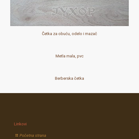
Četka za obuću, odelo i mazač
Metla mala, pvc
Berberska četka
Linkovi
Početna strana