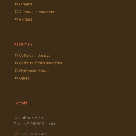
O nama
Asortiman proizvoda
Kontakt
Asortiman
Četke za industriju
Četke za široku potrošnju
Higijenski sistemi
Otirači
Kontakt
Juhor s.z.č.r.
Teslina 7, 35250 Paraćin
+381 35 561 450