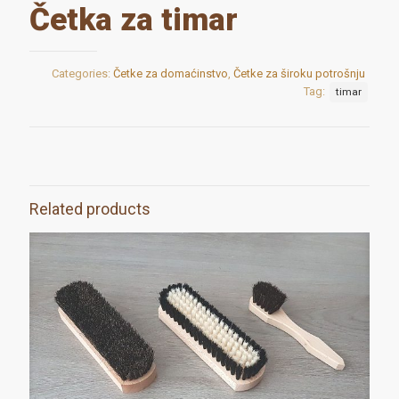
Četka za timar
Categories:
Četke za domaćinstvo
,
Četke za široku potrošnju
Tag:
timar
Related products