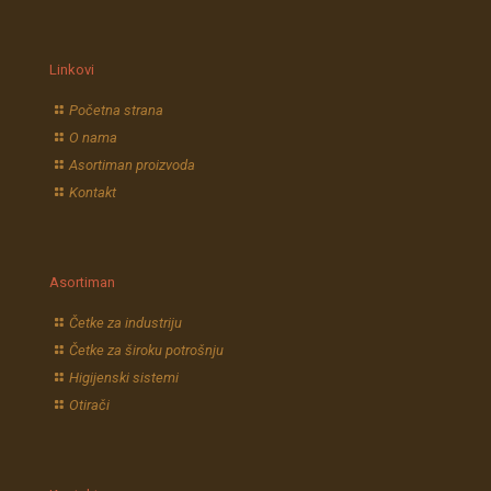
Linkovi
Početna strana
O nama
Asortiman proizvoda
Kontakt
Asortiman
Četke za industriju
Četke za široku potrošnju
Higijenski sistemi
Otirači