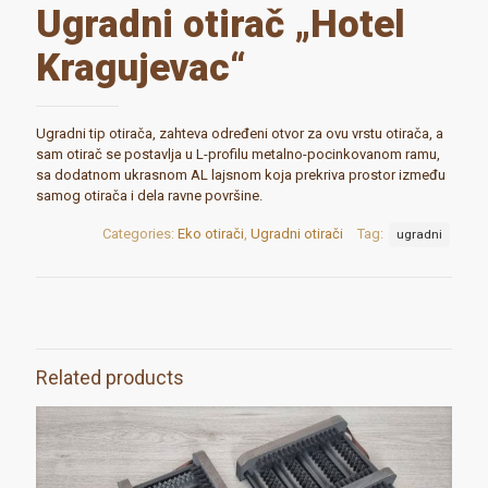
Ugradni otirač „Hotel
Kragujevac“
Ugradni tip otirača, zahteva određeni otvor za ovu vrstu otirača, a
sam otirač se postavlja u L-profilu metalno-pocinkovanom ramu,
sa dodatnom ukrasnom AL lajsnom koja prekriva prostor između
samog otirača i dela ravne površine.
Categories:
Eko otirači
,
Ugradni otirači
Tag:
ugradni
Related products