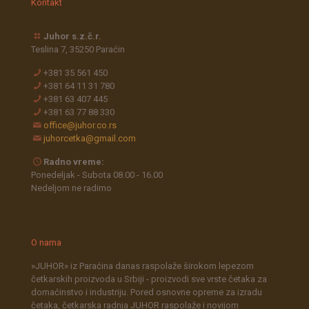
Kontakt
Juhor s.z.č.r.
Teslina 7, 35250 Paraćin
+381 35 561 450
+381 64 11 31 780
+381 63 407 445
+381 63 77 88 330
office@juhor.co.rs
juhorcetka@gmail.com
Radno vreme:
Ponedeljak - Subota 08.00 - 16.00
Nedeljom ne radimo
O nama
»JUHOR» iz Paraćina danas raspolaže širokom lepezom
četkarskih proizvoda u Srbiji - proizvodi sve vrste četaka za
domaćinstvo i industriju. Pored osnovne opreme za izradu
četaka, četkarska radnja JUHOR raspolaže i novijom