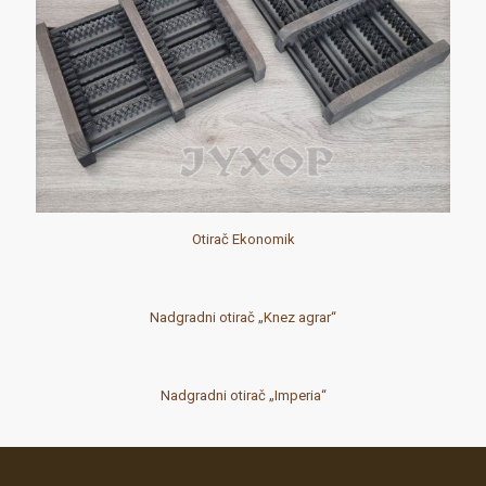
Otirač Ekonomik
Nadgradni otirač „Knez agrar“
Nadgradni otirač „Imperia“