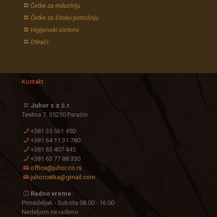
Četke za industriju
Četke za široku potrošnju
Higijenski sistemi
Otirači
Kontakt
Juhor s.z.č.r.
Teslina 7, 35250 Paraćin
+381 35 561 450
+381 64 11 31 780
+381 63 407 445
+381 63 77 88 330
office@juhor.co.rs
juhorcetka@gmail.com
Radno vreme:
Ponedeljak - Subota 08.00 - 16.00
Nedeljom ne radimo