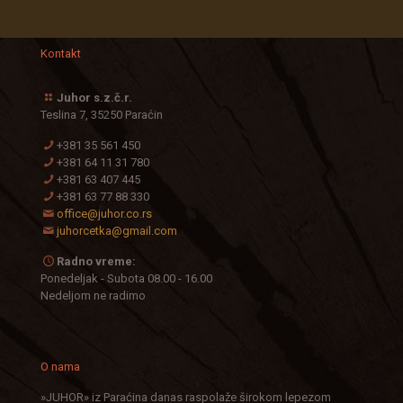
Kontakt
Juhor s.z.č.r.
Teslina 7, 35250 Paraćin
+381 35 561 450
+381 64 11 31 780
+381 63 407 445
+381 63 77 88 330
office@juhor.co.rs
juhorcetka@gmail.com
Radno vreme:
Ponedeljak - Subota 08.00 - 16.00
Nedeljom ne radimo
O nama
»JUHOR» iz Paraćina danas raspolaže širokom lepezom