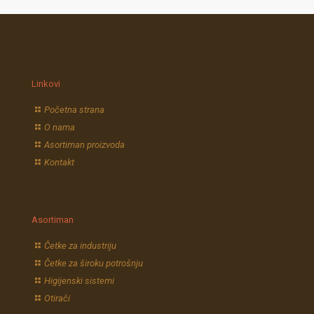
Linkovi
Početna strana
O nama
Asortiman proizvoda
Kontakt
Asortiman
Četke za industriju
Četke za široku potrošnju
Higijenski sistemi
Otirači