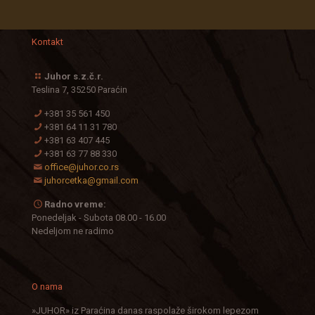
Kontakt
Juhor s.z.č.r.
Teslina 7, 35250 Paraćin
+381 35 561 450
+381 64 11 31 780
+381 63 407 445
+381 63 77 88 330
office@juhor.co.rs
juhorcetka@gmail.com
Radno vreme:
Ponedeljak - Subota 08.00 - 16.00
Nedeljom ne radimo
O nama
»JUHOR» iz Paraćina danas raspolaže širokom lepezom