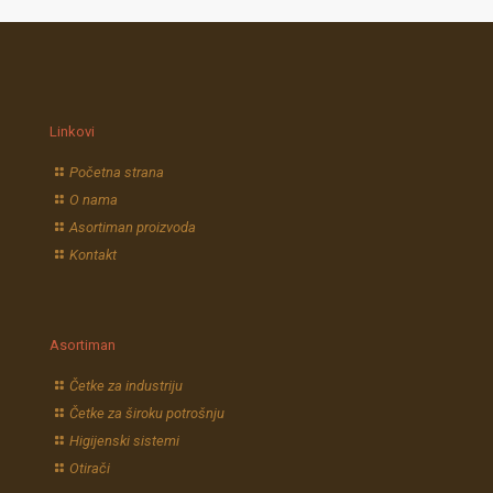
Linkovi
Početna strana
O nama
Asortiman proizvoda
Kontakt
Asortiman
Četke za industriju
Četke za široku potrošnju
Higijenski sistemi
Otirači