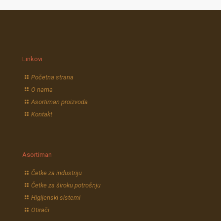
Linkovi
Početna strana
O nama
Asortiman proizvoda
Kontakt
Asortiman
Četke za industriju
Četke za široku potrošnju
Higijenski sistemi
Otirači