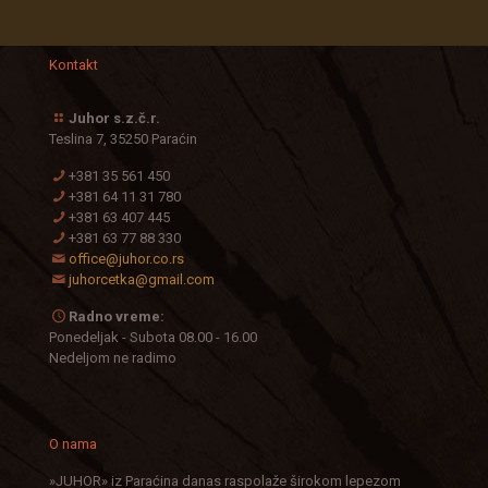
Kontakt
Juhor s.z.č.r.
Teslina 7, 35250 Paraćin
+381 35 561 450
+381 64 11 31 780
+381 63 407 445
+381 63 77 88 330
office@juhor.co.rs
juhorcetka@gmail.com
Radno vreme:
Ponedeljak - Subota 08.00 - 16.00
Nedeljom ne radimo
O nama
»JUHOR» iz Paraćina danas raspolaže širokom lepezom