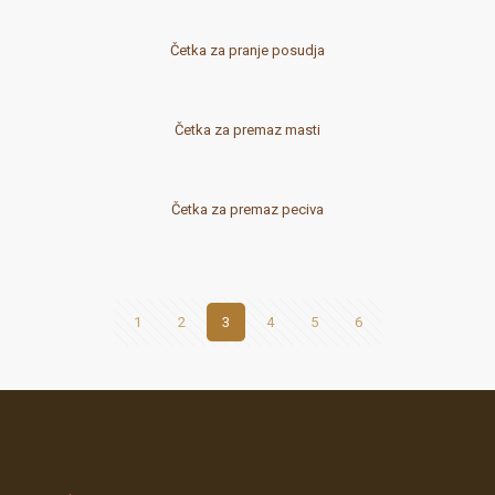
Četka za pranje posudja
Četka za premaz masti
Četka za premaz peciva
1
2
3
4
5
6