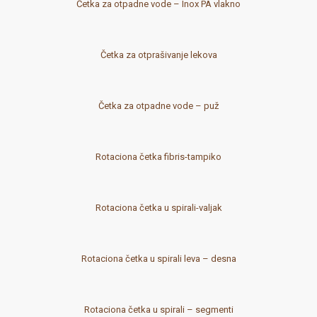
Četka za otpadne vode – Inox PA vlakno
Četka za otprašivanje lekova
Četka za otpadne vode – puž
Rotaciona četka fibris-tampiko
Rotaciona četka u spirali-valjak
Rotaciona četka u spirali leva – desna
Rotaciona četka u spirali – segmenti