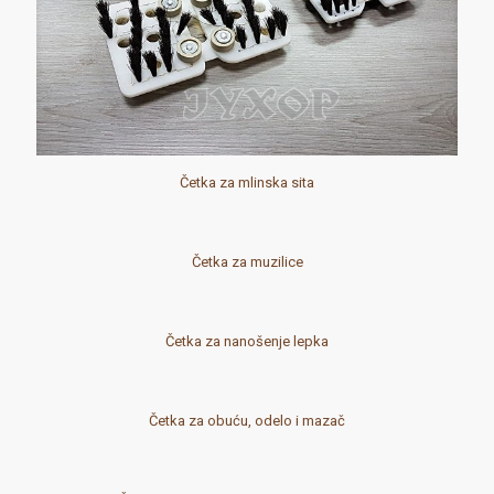
Četka za mlinska sita
Četka za muzilice
Četka za nanošenje lepka
Četka za obuću, odelo i mazač