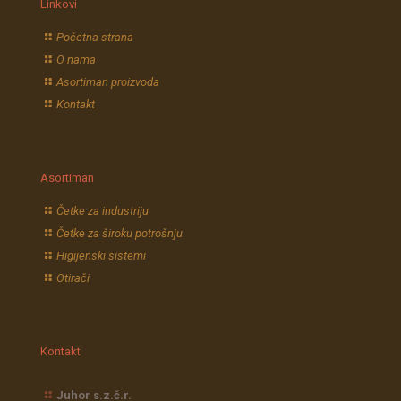
Linkovi
Početna strana
O nama
Asortiman proizvoda
Kontakt
Asortiman
Četke za industriju
Četke za široku potrošnju
Higijenski sistemi
Otirači
Kontakt
Juhor s.z.č.r.