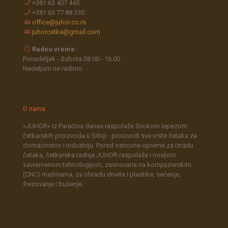
+381 63 407 445
+381 63 77 88 330
office@juhor.co.rs
juhorcetka@gmail.com
Radno vreme:
Ponedeljak - Subota 08.00 - 16.00
Nedeljom ne radimo
O nama
»JUHOR» iz Paraćina danas raspolaže širokom lepezom
četkarskih proizvoda u Srbiji - proizvodi sve vrste četaka za
domaćinstvo i industriju. Pored osnovne opreme za izradu
četaka, četkarska radnja JUHOR raspolaže i novijom
savremenom tehnologijom, zasnovana na kompjuterskim
(CNC) mašinama, za obradu drveta i plastike, sečenje,
frezovanje i bušenje.