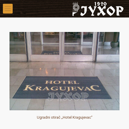
Ugradni otirač „Hotel Kragujevac“