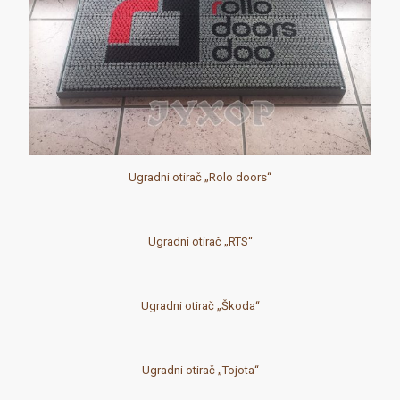
Ugradni otirač „Rolo doors“
Ugradni otirač „RTS“
Ugradni otirač „Škoda“
Ugradni otirač „Tojota“